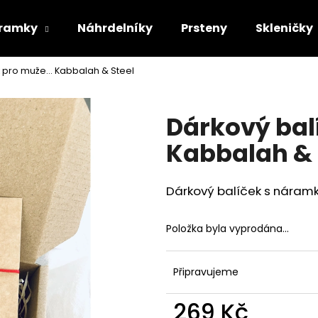
ramky
Náhrdelníky
Prsteny
Skleničky
 pro muže... Kabbalah & Steel
Co potřebujete najít?
Dárkový balí
HLEDAT
Kabbalah & 
Dárkový balíček s nára
Doporučujeme
Položka byla vyprodána…
Připravujeme
269 Kč