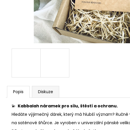
NÁRAMEK KABBALAH SE SRDÍČKEM 4 MM
99 Kč
Původně:
199 Kč
Popis
Diskuze
💫
Kabbalah náramek pro sílu, štěstí a ochranu.
Hledáte výjimečný dárek, který má hlubší význam? Ručně
na saténové šňůrce. Je vyroben v univerzální pánské velik