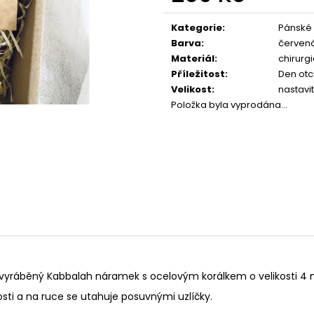
PARTNERSKÉ NÁRAMKY... HEART
PŘÍVĚSEK NA KLÍ
Měrná
259 Kč
149 Kč
cena:
Kategorie
:
Pánské
Barva
:
červen
Materiál
:
chirurg
Příležitost
:
Den otc
Velikost
:
nastavi
Položka byla vyprodána…
 vyráběný Kabbalah náramek s ocelovým korálkem o velikosti 
osti a na ruce se utahuje posuvnými uzlíčky.