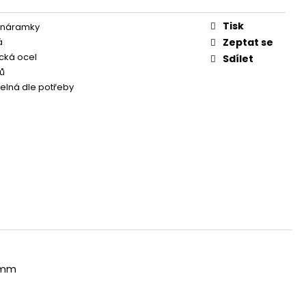
ČE
Tisk
 náramky
á
Zeptat se
ická ocel
Sdílet
ů
telná dle potřeby
4 mm