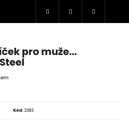
Hledat
Přihlášení
Nákupní
Minerální kameny
Dárkové balíčky
košík
ček pro muže...
Steel
mkem
Kód:
2383
Následující