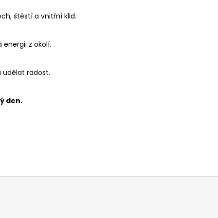
, štěstí a vnitřní klid.
 energii z okolí.
u udělat radost.
dý den.