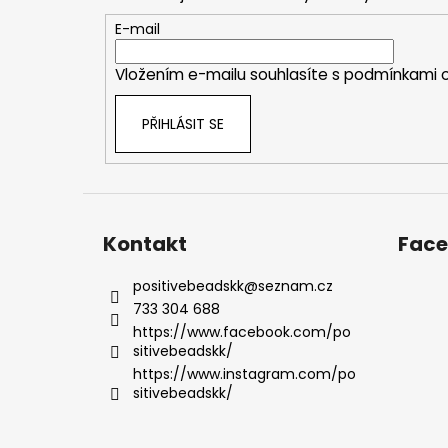
a
t
E-mail
í
Vložením e-mailu souhlasíte s
podmínkami o
PŘIHLÁSIT SE
Kontakt
Fac
positivebeadskk
@
seznam.cz
733 304 688
https://www.facebook.com/po
sitivebeadskk/
https://www.instagram.com/po
sitivebeadskk/