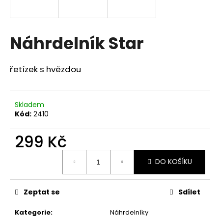
a
j
í
Náhrdelník Star
t
?
řetízek s hvězdou
Skladem
Kód:
2410
HLEDAT
299 Kč
Měrná
D
DO KOŠÍKU
cena:
o
p
o
Zeptat se
Sdílet
r
u
Kategorie
:
Náhrdelníky