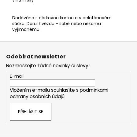
Dodáváno s dárkovou kartou a v celofánovém
sáčku. Daruj hvězdu - sobě nebo někomu
vyjímanému
Z
á
Odebírat newsletter
p
Nezmeškejte žádné novinky či slevy!
a
t
E-mail
í
Vložením e-mailu souhlasíte s
podmínkami
ochrany osobních údajů
PŘIHLÁSIT SE