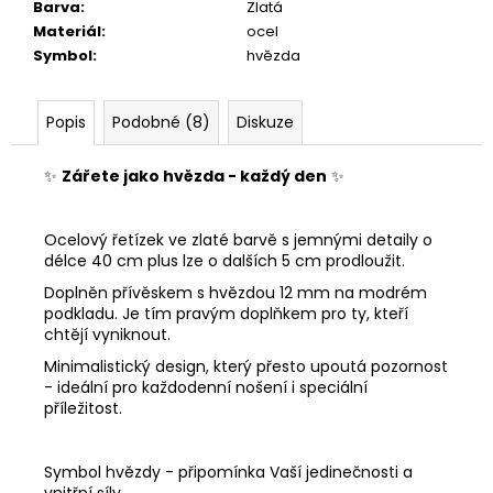
č
Barva
:
Zlatá
u
Materiál
:
ocel
j
Symbol
:
hvězda
e
m
e
Popis
Podobné (8)
Diskuze
✨
Zářete jako hvězda - každý den
✨
NÁRAMEK...
TWO
HEARTS
Ocelový řetízek ve zlaté barvě s jemnými detaily o
149
délce 40 cm plus lze o dalších 5 cm prodloužit.
Kč
Doplněn přívěskem s hvězdou 12 mm na modrém
podkladu. Je tím pravým doplňkem pro ty, kteří
chtějí vyniknout.
Minimalistický design, který přesto upoutá pozornost
- ideální pro každodenní nošení i speciální
příležitost.
Symbol hvězdy - připomínka Vaší jedinečnosti a
vnitřní síly.