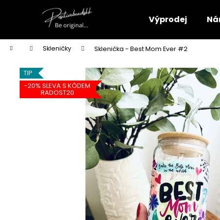
K
Přejít
na
o
Výprodej
Ná
obsah
Zpět
Zpět
š
do
do
í
Domů
Skleničky
Sklenička - Best Mom Ever #2
k
obchodu
obchodu
TIP
-20% SLEVA S KÓDEM
RADOST20