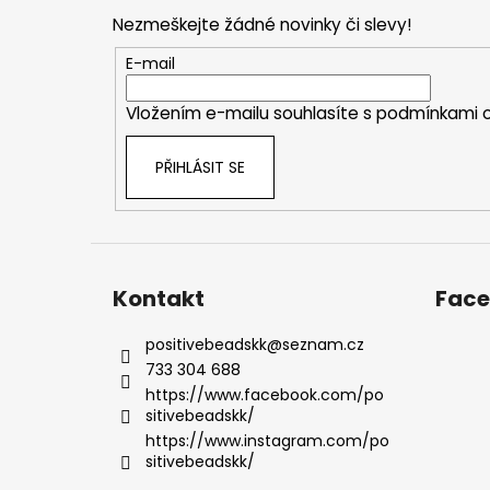
p
Nezmeškejte žádné novinky či slevy!
a
t
E-mail
í
Vložením e-mailu souhlasíte s
podmínkami o
PŘIHLÁSIT SE
Kontakt
Fac
positivebeadskk
@
seznam.cz
733 304 688
https://www.facebook.com/po
sitivebeadskk/
https://www.instagram.com/po
sitivebeadskk/