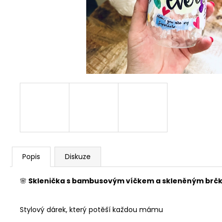
NÁRAMEK KABBALAH SE SRDÍČKEM 4 MM
99 Kč
Původně:
199 Kč
Popis
Diskuze
🌸
Sklenička s bambusovým víčkem a skleněným brčk
Stylový dárek, který potěší každou mámu