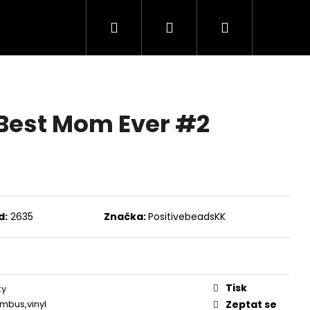
Hledat
Přihlášení
Nákupní
Minerální kameny
Dárkové balíčky
košík
 Best Mom Ever #2
d:
2635
Značka:
PositivebeadsKK
Následující
Tisk
ky
ambus,vinyl
Zeptat se