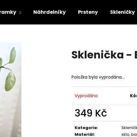
ramky
Náhrdelníky
Prsteny
Skleničky
Co potřebujete najít?
Sklenička -
HLEDAT
Položka byla vyprodána…
Doporučujeme
Vyprodáno
Kó
349 Kč
Měrná
cena:
Kategorie
:
Sklenič
Materiál
:
sklo, b