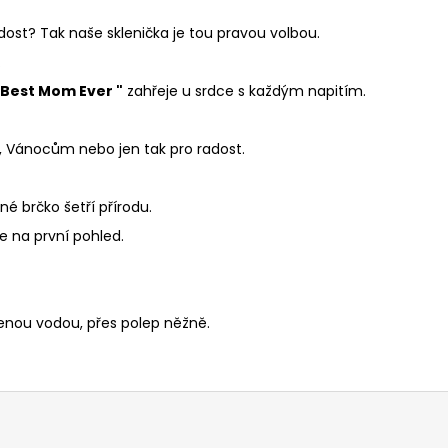
adost? Tak naše sklenička je tou pravou volbou.
.
 Best Mom Ever "
zahřeje u srdce s každým napitím.
, Vánocům nebo jen tak pro radost.
é brčko šetří přírodu.
e na první pohled.
enou vodou, přes polep něžně.