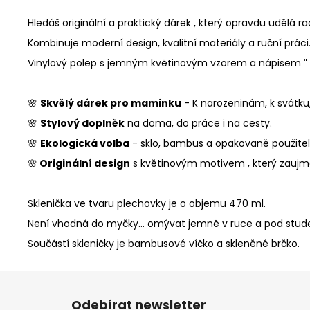
Hledáš originální a praktický dárek , který opravdu udělá r
Kombinuje moderní design, kvalitní materiály a ruční práci
Vinylový polep s jemným květinovým vzorem a nápisem
"
🌸
Skvělý dárek pro maminku
- K narozeninám, k svátku
🌸
Stylový doplněk
na doma, do práce i na cesty.
🌸
Ekologická volba
- sklo, bambus a opakovaně použiteln
🌸
Originální design
s květinovým motivem , který zaujm
Sklenička ve tvaru plechovky je o objemu 470 ml.
Není vhodná do myčky... omývat jemně v ruce a pod stud
Součástí skleničky je bambusové víčko a skleněné brčko.
Z
á
Odebírat newsletter