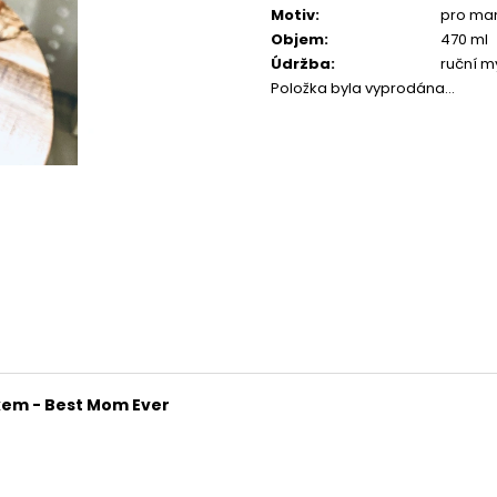
NÁRAMEK JADEIT 8 MM
NÁRAMEK KABBA
Motiv
:
pro ma
99 Kč
129 Kč
Objem
:
470 ml
Údržba
:
ruční m
Položka byla vyprodána…
em - Best Mom Ever