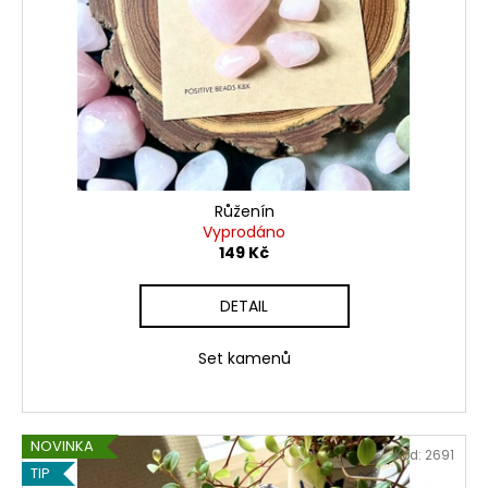
Růženín
Vyprodáno
149 Kč
DETAIL
Set kamenů
NOVINKA
Kód:
2691
TIP