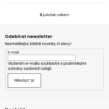
3
položek celkem
O
v
Z
l
á
á
Odebírat newsletter
d
p
a
Nezmeškejte žádné novinky či slevy!
a
c
t
E-mail
í
í
p
Vložením e-mailu souhlasíte s
podmínkami
r
ochrany osobních údajů
v
k
PŘIHLÁSIT SE
y
v
ý
p
i
s