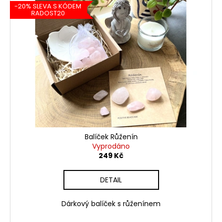
-20% SLEVA S KÓDEM
RADOST20
Balíček Růženín
Vyprodáno
249 Kč
DETAIL
Dárkový balíček s růženínem